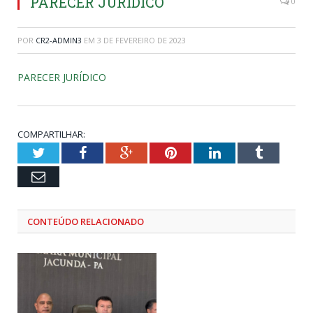
PARECER JURÍDICO
0
POR
CR2-ADMIN3
EM
3 DE FEVEREIRO DE 2023
PARECER JURÍDICO
COMPARTILHAR:
Twitter
Facebook
Google+
Pinterest
LinkedIn
Tumblr
Email
CONTEÚDO RELACIONADO