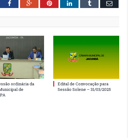
tter
Facebook
Google+
Pinterest
LinkedIn
Tumblr
Email
essão ordinária da
Edital de Convocação para
unicipal de
Sessão Solene – 31/03/2025
/PA