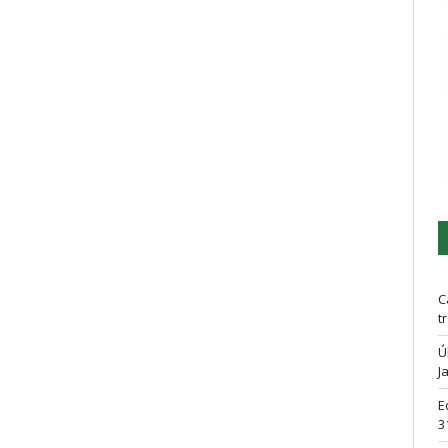
C
t
Ú
J
E
3