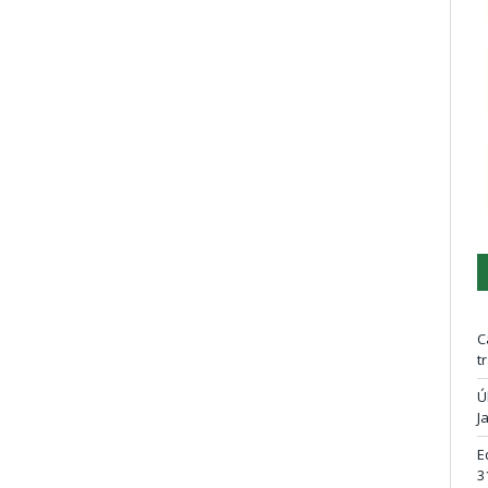
C
t
Ú
J
E
3