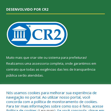
DESENVOLVIDO POR CR2
Muito mais que
criar site
ou
sistema para prefeituras
!
Realizamos uma
assessoria
completa, onde garantimos em
contrato que todas as exigências das
leis de transparência
pública
serão atendidas.
Conheça o
PNTP
e o
Radar da Transparência Pública
Nós usamos cookies para melhorar sua experiência de
navegação no portal. Ao utilizar nosso portal, você
concorda com a política de monitoramento de cookies.
Para ter mais informações sobre como isso é feito, acesse
Política de cookies (
Leia mais
). Se você concorda, clique em