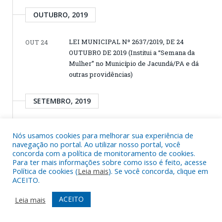
OUTUBRO, 2019
LEI MUNICIPAL Nº 2637/2019, DE 24
OUT 24
OUTUBRO DE 2019 (Institui a “Semana da
Mulher” no Município de Jacundá/PA e dá
outras providências)
SETEMBRO, 2019
LEI MUNICIPAL Nº 2636/2019, DE 20
SET 20
Nós usamos cookies para melhorar sua experiência de
SETEMBRO DE 2019 (Institui o “Dia Municipal
navegação no portal. Ao utilizar nosso portal, você
de Pessoa Idosa” no Município de
concorda com a política de monitoramento de cookies.
Jacundá/PA e dá outras providências)
Para ter mais informações sobre como isso é feito, acesse
Política de cookies (
Leia mais
). Se você concorda, clique em
LEI MUNICIPAL Nº 2635/2019, DE 20
SET 20
ACEITO.
SETEMBRO DE 2019 (Dispõe sobre a
disponibilização de cadeiras de rodas em
ACEITO
Leia mais
todas as escolas da rede municipal de ensino,
do Município de Jacundá/PA e dá outras