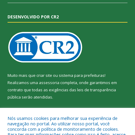
DESENVOLVIDO POR CR2
Muito mais que
criar site
ou
sistema para prefeituras
!
Realizamos uma
assessoria
completa, onde garantimos em
contrato que todas as exigências das
leis de transparência
pública
serão atendidas.
Conheça o
PNTP
e o
Radar da Transparência Pública
Nós usamos cookies para melhorar sua experiência de
navegação no portal. Ao utilizar nosso portal, você
concorda com a política de monitoramento de cookies.
Para ter mais informações sobre como isso é feito, acesse