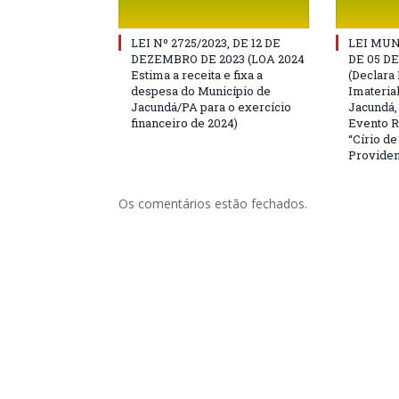
LEI Nº 2725/2023, DE 12 DE
LEI MUN
DEZEMBRO DE 2023 (LOA 2024
DE 05 D
Estima a receita e fixa a
(Declara 
despesa do Município de
Imateria
Jacundá/PA para o exercício
Jacundá,
financeiro de 2024)
Evento R
“Círio d
Providen
Os comentários estão fechados.