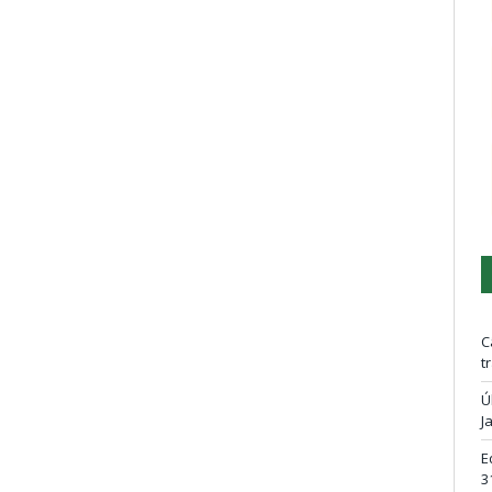
C
t
Ú
J
E
3