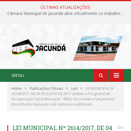
ÚLTIMAS ATUALIZAÇÕES:
Câmara Municipal de Jacundá abre oficialmente os trabalhos legislativos de 2026
MENU
»
»
»
Home
Publicações Oficiais
Leis
LEI MUNICIPAL Nº
2614/2017, DE 04 DE JULHO DE 2017 (Institui o Programa de
Recuperação Fiscal Municipal – REFIS, faz revisão e lançamento
dos tributos municiais e dá outras providências)
LEI MUNICIPAL Nº 2614/2017, DE 04
0