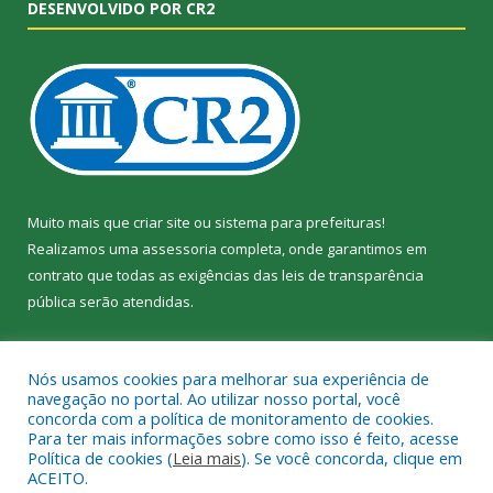
DESENVOLVIDO POR CR2
Muito mais que
criar site
ou
sistema para prefeituras
!
Realizamos uma
assessoria
completa, onde garantimos em
contrato que todas as exigências das
leis de transparência
pública
serão atendidas.
Conheça o
PNTP
e o
Radar da Transparência Pública
Nós usamos cookies para melhorar sua experiência de
navegação no portal. Ao utilizar nosso portal, você
concorda com a política de monitoramento de cookies.
Para ter mais informações sobre como isso é feito, acesse
Política de cookies (
Leia mais
). Se você concorda, clique em
Todos os direitos reservados a Câmara Municipal de Jacundá.
ACEITO.