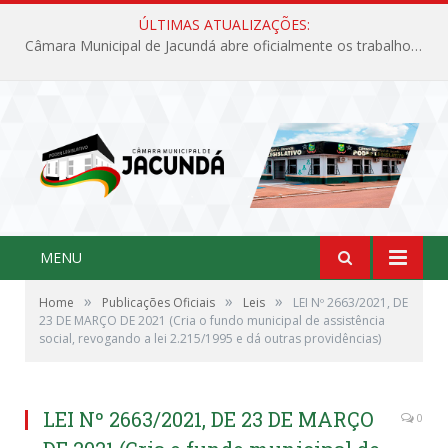
ÚLTIMAS ATUALIZAÇÕES:
Câmara Municipal de Jacundá abre oficialmente os trabalhos legislativos de 2026
MENU
»
»
»
Home
Publicações Oficiais
Leis
LEI Nº 2663/2021, DE
23 DE MARÇO DE 2021 (Cria o fundo municipal de assistência
social, revogando a lei 2.215/1995 e dá outras providências)
LEI Nº 2663/2021, DE 23 DE MARÇO
0