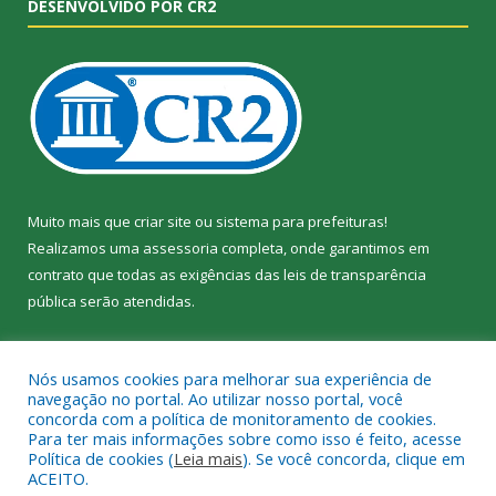
DESENVOLVIDO POR CR2
Muito mais que
criar site
ou
sistema para prefeituras
!
Realizamos uma
assessoria
completa, onde garantimos em
contrato que todas as exigências das
leis de transparência
pública
serão atendidas.
Conheça o
PNTP
e o
Radar da Transparência Pública
Nós usamos cookies para melhorar sua experiência de
navegação no portal. Ao utilizar nosso portal, você
concorda com a política de monitoramento de cookies.
Para ter mais informações sobre como isso é feito, acesse
Política de cookies (
Leia mais
). Se você concorda, clique em
Todos os direitos reservados a Câmara Municipal de Jacundá.
ACEITO.