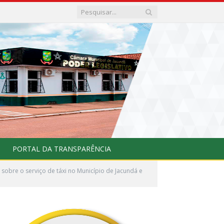
PORTAL DA TRANSPARÊNCIA
obre o serviço de táxi no Município de Jacundá e