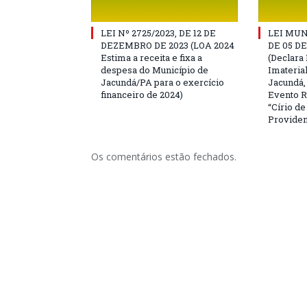
LEI Nº 2725/2023, DE 12 DE
LEI MUN
DEZEMBRO DE 2023 (LOA 2024
DE 05 D
Estima a receita e fixa a
(Declara 
despesa do Município de
Imateria
Jacundá/PA para o exercício
Jacundá,
financeiro de 2024)
Evento R
“Círio d
Providen
Os comentários estão fechados.