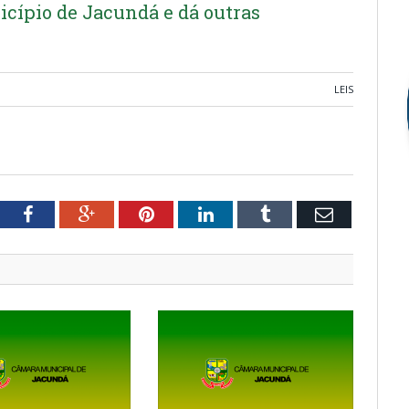
icípio de Jacundá e dá outras
LEIS
tter
Facebook
Google+
Pinterest
LinkedIn
Tumblr
Email