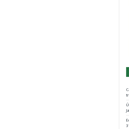
C
t
Ú
J
E
3