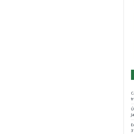
C
t
Ú
J
E
3