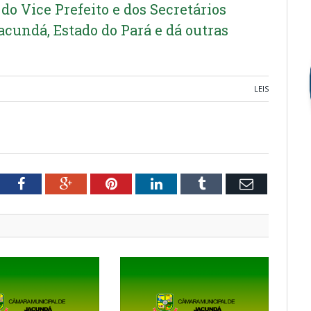
 do Vice Prefeito e dos Secretários
cundá, Estado do Pará e dá outras
LEIS
tter
Facebook
Google+
Pinterest
LinkedIn
Tumblr
Email