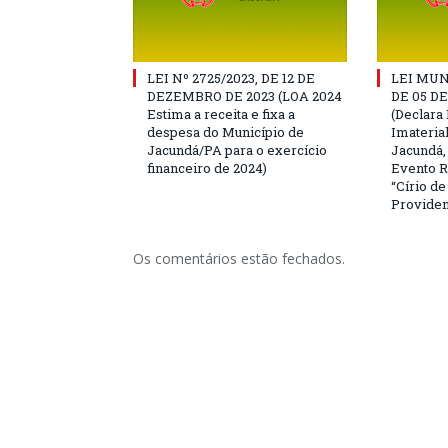
LEI Nº 2725/2023, DE 12 DE
LEI MUN
DEZEMBRO DE 2023 (LOA 2024
DE 05 D
Estima a receita e fixa a
(Declara 
despesa do Município de
Imateria
Jacundá/PA para o exercício
Jacundá,
financeiro de 2024)
Evento R
“Círio d
Providen
Os comentários estão fechados.