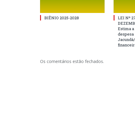
BIÊNIO 2025-2028
LEI Nº 2
DEZEMBR
Estima a 
despesa 
Jacundá/
financeir
Os comentários estão fechados.