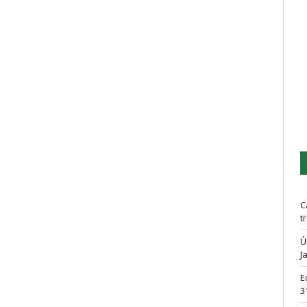
C
t
Ú
J
E
3