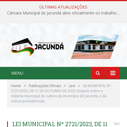
ÚLTIMAS ATUALIZAÇÕES:
Câmara Municipal de Jacundá abre oficialmente os trabalhos legislativos de 2026
MENU
»
»
»
Home
Publicações Oficiais
Leis
LEI MUNICIPAL Nº
2721/2023, DE 11 DE OUTUBRO DE 2023 (Dispõe sobre o
sistema municipal de cultura do município de Jacundá, e da
outras providencias)
LEI MUNICIPAL Nº 2721/2023, DE 11
0