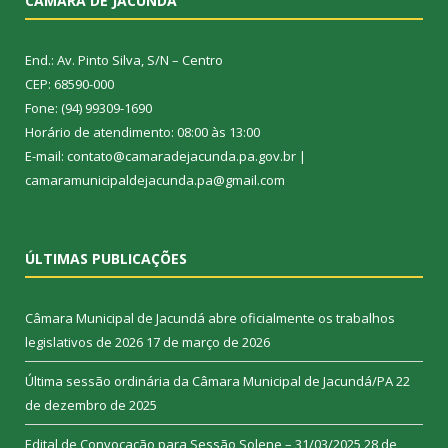
CÂMARA DE JACUNDÁ
End.: Av. Pinto Silva, S/N – Centro
CEP: 68590-000
Fone: (94) 99309-1690
Horário de atendimento: 08:00 às 13:00
E-mail: contato@camaradejacunda.pa.gov.br |
camaramunicipaldejacunda.pa@gmail.com
ÚLTIMAS PUBLICAÇÕES
Câmara Municipal de Jacundá abre oficialmente os trabalhos
legislativos de 2026
17 de março de 2026
Última sessão ordinária da Câmara Municipal de Jacundá/PA
22
de dezembro de 2025
Edital de Convocação para Sessão Solene – 31/03/2025
28 de