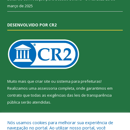
março de 2025
DESENVOLVIDO POR CR2
Muito mais que
criar site
ou
sistema para prefeituras
!
Realizamos uma
assessoria
completa, onde garantimos em
contrato que todas as exigências das
leis de transparência
pública
serão atendidas.
Conheça o
PNTP
e o
Radar da Transparência Pública
Nós usamos cookies para melhorar sua experiência de
navegação no portal. Ao utilizar nosso portal, você