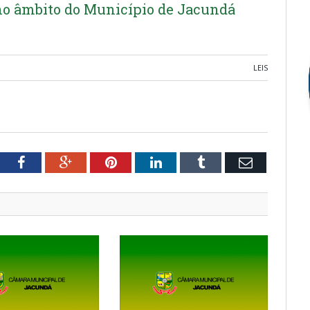
 no âmbito do Município de Jacundá
LEIS
tter
Facebook
Google+
Pinterest
LinkedIn
Tumblr
Email