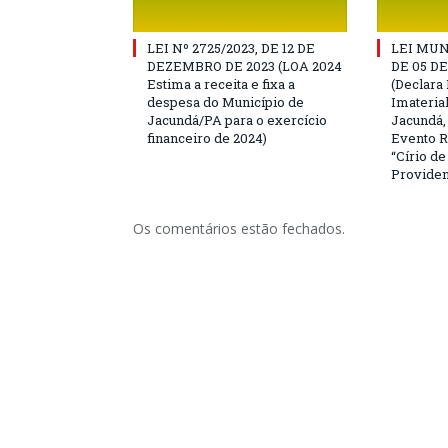
LEI Nº 2725/2023, DE 12 DE
LEI MUN
DEZEMBRO DE 2023 (LOA 2024
DE 05 D
Estima a receita e fixa a
(Declara 
despesa do Município de
Imateria
Jacundá/PA para o exercício
Jacundá,
financeiro de 2024)
Evento R
“Círio d
Providen
Os comentários estão fechados.