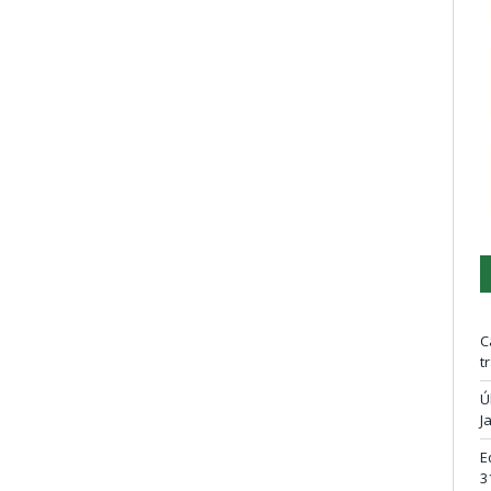
C
t
Ú
J
E
3