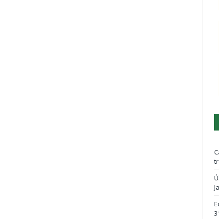
C
t
Ú
J
E
3