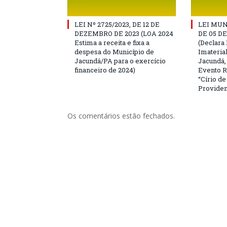
LEI Nº 2725/2023, DE 12 DE
LEI MUN
DEZEMBRO DE 2023 (LOA 2024
DE 05 D
Estima a receita e fixa a
(Declara 
despesa do Município de
Imateria
Jacundá/PA para o exercício
Jacundá,
financeiro de 2024)
Evento R
“Círio d
Providen
Os comentários estão fechados.