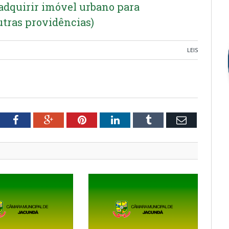
 adquirir imóvel urbano para
utras providências)
LEIS
tter
Facebook
Google+
Pinterest
LinkedIn
Tumblr
Email