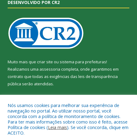
DESENVOLVIDO POR CR2
Muito mais que
criar site
ou
sistema para prefeituras
!
Realizamos uma
assessoria
completa, onde garantimos em
contrato que todas as exigências das
leis de transparência
pública
serão atendidas.
Conheça o
PNTP
e o
Radar da Transparência Pública
Nós usamos cookies para melhorar sua experiência de
navegação no portal. Ao utilizar nosso portal, você
concorda com a política de monitoramento de cookies.
Para ter mais informações sobre como isso é feito, acesse
Política de cookies (
Leia mais
). Se você concorda, clique em
Todos os direitos reservados a Câmara Municipal de Jacundá.
ACEITO.