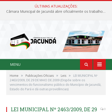
ÚLTIMAS ATUALIZAÇÕES:
Câmara Municipal de Jacundá abre oficialmente os trabalhos legislativos de 2026
MENU
»
»
»
Home
Publicações Oficiais
Leis
LEI MUNICIPAL Nº
2463/2009, DE 29 DE MAIO DE 2009 (Dispõe sobre os
vencimentos do funcionalismo público do Município de Jacundá,
Estado do Pará e dá outras providências)
LEI MUNICIPAL Nº 2463/2009, DE 29
0