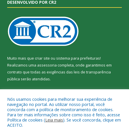
DESENVOLVIDO POR CR2
Muito mais que
criar site
ou
sistema para prefeituras
!
Realizamos uma
assessoria
completa, onde garantimos em
contrato que todas as exigências das
leis de transparência
pública
serão atendidas.
Conheça o
PNTP
e o
Radar da Transparência Pública
Nós usamos cookies para melhorar sua experiência de
navegação no portal. Ao utilizar nosso portal, você
concorda com a política de monitoramento de cookies.
Para ter mais informações sobre como isso é feito, acesse
Política de cookies (
Leia mais
). Se você concorda, clique em
Todos os direitos reservados a Câmara Municipal de Jacundá.
ACEITO.