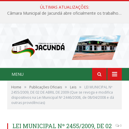
ÚLTIMAS ATUALIZAÇÕES:
Câmara Municipal de Jacundá abre oficialmente os trabalhos legislativos de 2026
MENU
»
»
»
Home
Publicações Oficiais
Leis
LEI MUNICIPAL Nº
2455/2009, DE 02 DE ABRIL DE 2009 (Que se revoga e modifica
dispositivos na Lei Municipal Nº 2446/2008, de 08/04/2008 e dá
outras providências)
LEI MUNICIPAL Nº 2455/2009, DE 02
0