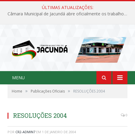
ÚLTIMAS ATUALIZAÇÕES:
Câmara Municipal de Jacundá abre oficialmente os trabalhos legislativos de 2026
MENU
»
»
Home
Publicações Oficiais
RESOLUÇÕES 2004
RESOLUÇÕES 2004
0
POR
CR2-ADMIN7
EM
1 DE JANEIRO DE 2004