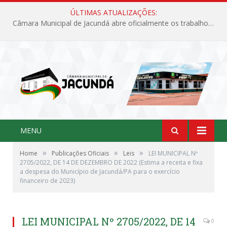
ÚLTIMAS ATUALIZAÇÕES:
Câmara Municipal de Jacundá abre oficialmente os trabalhos legislativos de 2026
MENU
»
»
»
Home
Publicações Oficiais
Leis
LEI MUNICIPAL Nº
2705/2022, DE 14 DE DEZEMBRO DE 2022 (Estima a receita e fixa
a despesa do Município de Jacundá/PA para o exercício
financeiro de 2023)
LEI MUNICIPAL Nº 2705/2022, DE 14
0