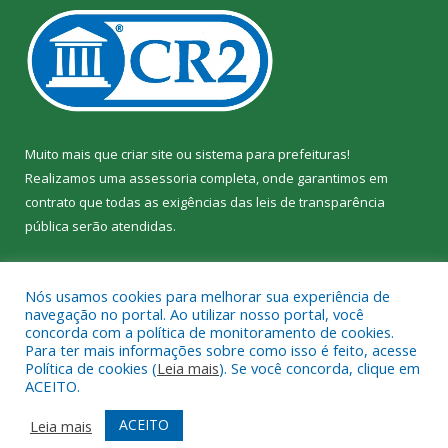
Muito mais que
criar site
ou
sistema para prefeituras
!
Realizamos uma
assessoria
completa, onde garantimos em
contrato que todas as exigências das
leis de transparência
pública
serão atendidas.
Conheça o
PNTP
e o
Radar da Transparência Pública
Nós usamos cookies para melhorar sua experiência de
navegação no portal. Ao utilizar nosso portal, você
concorda com a política de monitoramento de cookies.
Para ter mais informações sobre como isso é feito, acesse
Política de cookies (
Leia mais
). Se você concorda, clique em
Todos os direitos reservados a Câmara Municipal de Jacundá.
ACEITO.
Mapa do Site
Acessar Área Administrativa
ACEITO
Leia mais
Acessar Webmail