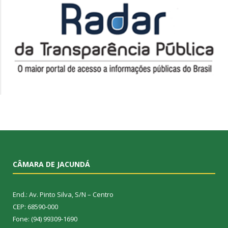
CÂMARA DE JACUNDÁ
End.: Av. Pinto Silva, S/N – Centro
CEP: 68590-000
Fone: (94) 99309-1690