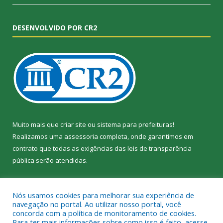
DESENVOLVIDO POR CR2
Muito mais que
criar site
ou
sistema para prefeituras
!
Realizamos uma
assessoria
completa, onde garantimos em
contrato que todas as exigências das
leis de transparência
pública
serão atendidas.
Conheça o
PNTP
e o
Radar da Transparência Pública
Nós usamos cookies para melhorar sua experiência de
navegação no portal. Ao utilizar nosso portal, você
concorda com a política de monitoramento de cookies.
Para ter mais informações sobre como isso é feito, acesse