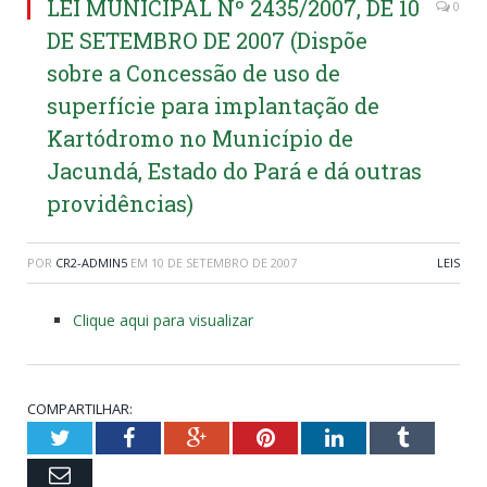
LEI MUNICIPAL Nº 2435/2007, DE 10
0
DE SETEMBRO DE 2007 (Dispõe
sobre a Concessão de uso de
superfície para implantação de
Kartódromo no Município de
Jacundá, Estado do Pará e dá outras
providências)
POR
CR2-ADMIN5
EM
10 DE SETEMBRO DE 2007
LEIS
Clique aqui para visualizar
COMPARTILHAR:
Twitter
Facebook
Google+
Pinterest
LinkedIn
Tumblr
Email