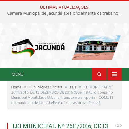
ÚLTIMAS ATUALIZAÇÕES:
Câmara Municipal de Jacundá abre oficialmente os trabalhos legislativos de 2026
MENU
»
»
»
Home
Publicações Oficiais
Leis
LEI MUNICIPAL Nº
2611/2016, DE 13 DEZEMBRO DE 2016 (Que institui o Conselho
Municipal Mobilidade Urbana, trânsito e transporte – COMUTT
do município de Jacundá/PA e dá outras providências)
LEI MUNICIPAL Nº 2611/2016, DE 13
0