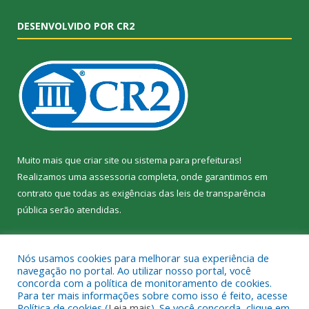
DESENVOLVIDO POR CR2
Muito mais que
criar site
ou
sistema para prefeituras
!
Realizamos uma
assessoria
completa, onde garantimos em
contrato que todas as exigências das
leis de transparência
pública
serão atendidas.
Conheça o
PNTP
e o
Radar da Transparência Pública
Nós usamos cookies para melhorar sua experiência de
navegação no portal. Ao utilizar nosso portal, você
concorda com a política de monitoramento de cookies.
Para ter mais informações sobre como isso é feito, acesse
Política de cookies (
Leia mais
). Se você concorda, clique em