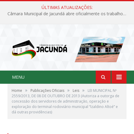
ÚLTIMAS ATUALIZAÇÕES:
Câmara Municipal de Jacundá abre oficialmente os trabalhos legislativos de 2026
MENU
»
»
»
Home
Publicações Oficiais
Leis
LEI MUNICIPAL Nº
2559/2013, DE 08 DE OUTUBRO DE 2013 (Autoriza a outorga de
concessão dos servidores de administração, operação e
exploração do terminal rodoviário municipal “Izaldino Altoé” e
dá outras providências)