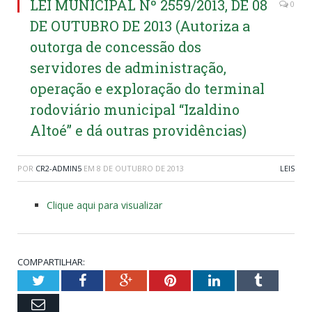
LEI MUNICIPAL Nº 2559/2013, DE 08
0
DE OUTUBRO DE 2013 (Autoriza a
outorga de concessão dos
servidores de administração,
operação e exploração do terminal
rodoviário municipal “Izaldino
Altoé” e dá outras providências)
POR
CR2-ADMIN5
EM
8 DE OUTUBRO DE 2013
LEIS
Clique aqui para visualizar
COMPARTILHAR:
Twitter
Facebook
Google+
Pinterest
LinkedIn
Tumblr
Email