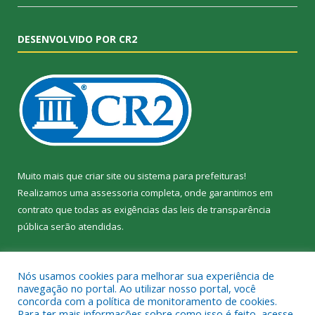
DESENVOLVIDO POR CR2
Muito mais que
criar site
ou
sistema para prefeituras
!
Realizamos uma
assessoria
completa, onde garantimos em
contrato que todas as exigências das
leis de transparência
pública
serão atendidas.
Conheça o
PNTP
e o
Radar da Transparência Pública
Nós usamos cookies para melhorar sua experiência de
navegação no portal. Ao utilizar nosso portal, você
concorda com a política de monitoramento de cookies.
Para ter mais informações sobre como isso é feito, acesse