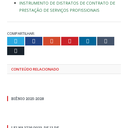
INSTRUMENTO DE DISTRATOS DE CONTRATO DE
PRESTAÇÃO DE SERVIÇOS PROFISSIONAIS
COMPARTILHAR:
Twitter
Facebook
Google+
Pinterest
LinkedIn
Tumblr
Email
CONTEÚDO RELACIONADO
BIÊNIO 2025-2028
LEI Nº 2725/2023, DE 12 DE