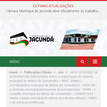
ÚLTIMAS ATUALIZAÇÕES:
Câmara Municipal de Jacundá abre oficialmente os trabalhos legislativos de 2026
MENU
»
»
»
Home
Publicações Oficiais
Leis
LEI Nº 2270/2000, DE
30 DE MAIO DE 2000 (Dispõe sobre a organização do sistema
municipal de defesa do consumidor – SMDC, institui a
coordenadoria municipal de defesa do consumidor – PROCON –
a comissão municipal permanente de normatização – CPMN – o
conselho municipal de defesa do consumidor – CONDECON e
institui o fundo municipal de defesa dos direitos difusos – FMDD,
e dá outras providências)