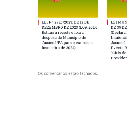
LEI Nº 2725/2023, DE 12 DE
LEI MUN
DEZEMBRO DE 2023 (LOA 2024
DE 05 D
Estima a receita e fixa a
(Declara 
despesa do Município de
Imateria
Jacundá/PA para o exercício
Jacundá,
financeiro de 2024)
Evento R
“Círio d
Providen
Os comentários estão fechados.