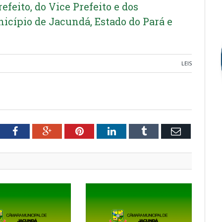
efeito, do Vice Prefeito e dos
icípio de Jacundá, Estado do Pará e
LEIS
tter
Facebook
Google+
Pinterest
LinkedIn
Tumblr
Email