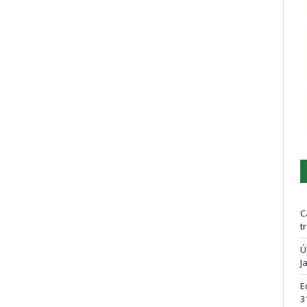
C
t
Ú
J
E
3