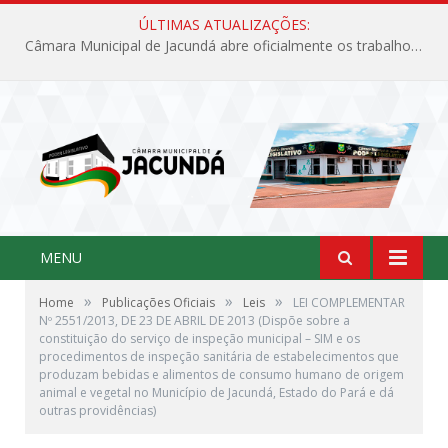
ÚLTIMAS ATUALIZAÇÕES:
Câmara Municipal de Jacundá abre oficialmente os trabalhos legislativos de 2026
MENU
»
»
»
Home
Publicações Oficiais
Leis
LEI COMPLEMENTAR
Nº 2551/2013, DE 23 DE ABRIL DE 2013 (Dispõe sobre a
constituição do serviço de inspeção municipal – SIM e os
procedimentos de inspeção sanitária de estabelecimentos que
produzam bebidas e alimentos de consumo humano de origem
animal e vegetal no Município de Jacundá, Estado do Pará e dá
outras providências)