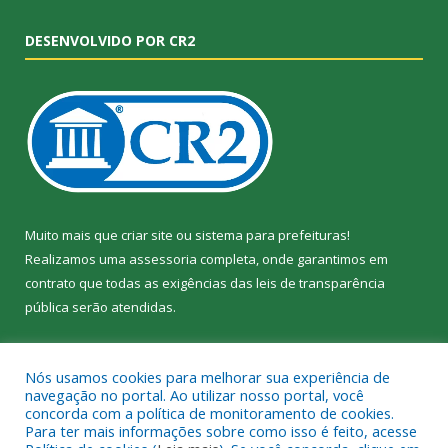
DESENVOLVIDO POR CR2
Muito mais que
criar site
ou
sistema para prefeituras
!
Realizamos uma
assessoria
completa, onde garantimos em
contrato que todas as exigências das
leis de transparência
pública
serão atendidas.
Conheça o
PNTP
e o
Radar da Transparência Pública
Nós usamos cookies para melhorar sua experiência de
navegação no portal. Ao utilizar nosso portal, você
concorda com a política de monitoramento de cookies.
Para ter mais informações sobre como isso é feito, acesse