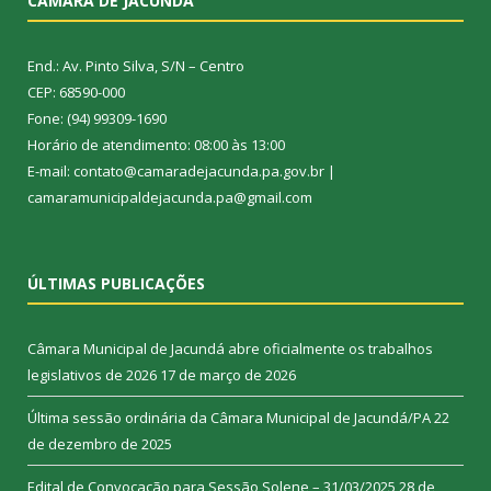
CÂMARA DE JACUNDÁ
End.: Av. Pinto Silva, S/N – Centro
CEP: 68590-000
Fone: (94) 99309-1690
Horário de atendimento: 08:00 às 13:00
E-mail: contato@camaradejacunda.pa.gov.br |
camaramunicipaldejacunda.pa@gmail.com
ÚLTIMAS PUBLICAÇÕES
Câmara Municipal de Jacundá abre oficialmente os trabalhos
legislativos de 2026
17 de março de 2026
Última sessão ordinária da Câmara Municipal de Jacundá/PA
22
de dezembro de 2025
Edital de Convocação para Sessão Solene – 31/03/2025
28 de