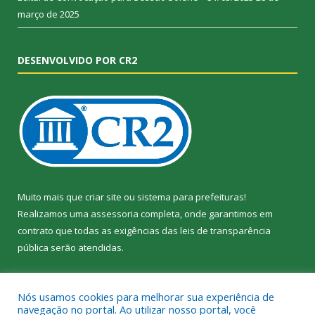
março de 2025
DESENVOLVIDO POR CR2
Muito mais que
criar site
ou
sistema para prefeituras
!
Realizamos uma
assessoria
completa, onde garantimos em
contrato que todas as exigências das
leis de transparência
pública
serão atendidas.
Conheça o
PNTP
e o
Radar da Transparência Pública
Nós usamos cookies para melhorar sua experiência de
navegação no portal. Ao utilizar nosso portal, você