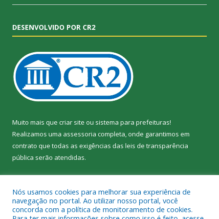
DESENVOLVIDO POR CR2
Muito mais que
criar site
ou
sistema para prefeituras
!
Realizamos uma
assessoria
completa, onde garantimos em
contrato que todas as exigências das
leis de transparência
pública
serão atendidas.
Conheça o
PNTP
e o
Radar da Transparência Pública
Nós usamos cookies para melhorar sua experiência de
navegação no portal. Ao utilizar nosso portal, você
concorda com a política de monitoramento de cookies.
Para ter mais informações sobre como isso é feito, acesse