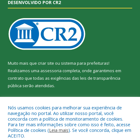
DESENVOLVIDO POR CR2
Muito mais que
criar site
ou
sistema para prefeituras
!
Realizamos uma
assessoria
completa, onde garantimos em
contrato que todas as exigências das
leis de transparência
pública
serão atendidas.
Conheça o
PNTP
e o
Radar da Transparência Pública
Nós usamos cookies para melhorar sua experiência de
navegação no portal. Ao utilizar nosso portal, você
concorda com a política de monitoramento de cookies.
Para ter mais informações sobre como isso é feito, acesse
Política de cookies (
Leia mais
). Se você concorda, clique em
Todos os direitos reservados a Câmara Municipal de Jacundá.
ACEITO.