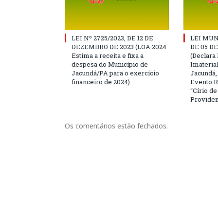
LEI Nº 2725/2023, DE 12 DE
LEI MUN
DEZEMBRO DE 2023 (LOA 2024
DE 05 D
Estima a receita e fixa a
(Declara 
despesa do Município de
Imateria
Jacundá/PA para o exercício
Jacundá,
financeiro de 2024)
Evento R
“Círio d
Providen
Os comentários estão fechados.