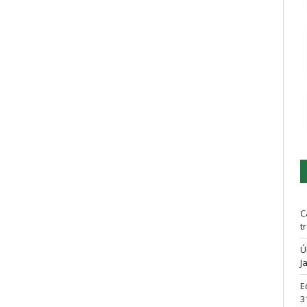
C
t
Ú
J
E
3