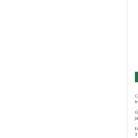
C
t
Ú
J
E
3