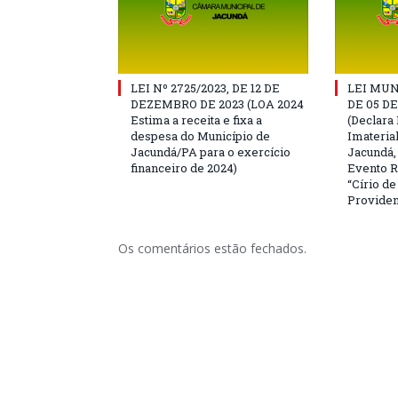
LEI Nº 2725/2023, DE 12 DE
LEI MUN
DEZEMBRO DE 2023 (LOA 2024
DE 05 D
Estima a receita e fixa a
(Declara 
despesa do Município de
Imateria
Jacundá/PA para o exercício
Jacundá,
financeiro de 2024)
Evento R
“Círio d
Providen
Os comentários estão fechados.