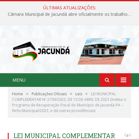
ÚLTIMAS ATUALIZAÇÕES:
Câmara Municipal de Jacundá abre oficialmente os trabalhos legislativos de 2026
MENU
»
»
»
Home
Publicações Oficiais
Leis
LEI MUNICIPAL
COMPLEMENTAR Nº 2709/2023, DE 10 DE ABRIL DE 2023 (Institui o
Programa de Recuperação Fiscal do Município de Jacundá-PA –
Refis-Municipal/2023, e dá outras providências)
LEI MUNICIPAL COMPLEMENTAR
0