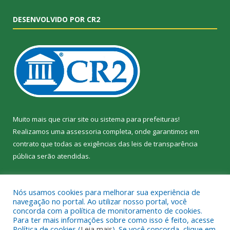
DESENVOLVIDO POR CR2
Muito mais que
criar site
ou
sistema para prefeituras
!
Realizamos uma
assessoria
completa, onde garantimos em
contrato que todas as exigências das
leis de transparência
pública
serão atendidas.
Conheça o
PNTP
e o
Radar da Transparência Pública
Nós usamos cookies para melhorar sua experiência de
navegação no portal. Ao utilizar nosso portal, você
concorda com a política de monitoramento de cookies.
Para ter mais informações sobre como isso é feito, acesse
Política de cookies (
Leia mais
). Se você concorda, clique em