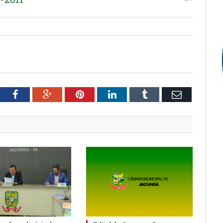
tter
Facebook
Google+
Pinterest
LinkedIn
Tumblr
Email