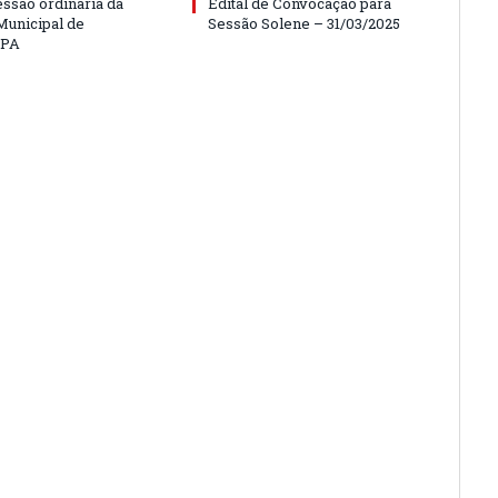
essão ordinária da
Edital de Convocação para
unicipal de
Sessão Solene – 31/03/2025
/PA