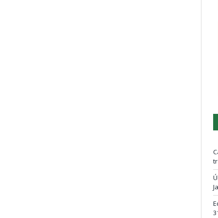
C
t
Ú
J
E
3