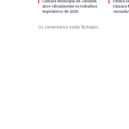
Câmara Municipal de Jacundá
Última s
abre oficialmente os trabalhos
Câmara M
legislativos de 2026
Jacundá
Os comentários estão fechados.