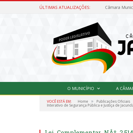
ÚLTIMAS ATUALIZAÇÕES:
O MUNICÍPIO
A CÂMA
»
VOCÊ ESTÁ EM:
Home
Publicações Oficiais
Interativo de Segurança Pública e Justiça de Jacund
Lei_Complementar_NÂº_2.514