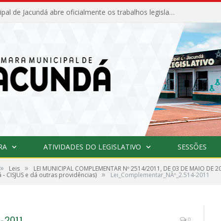
Câmara Municipal de Jacundá abre oficialmente os trabalhos legislativos de 2026
RA
ATIVIDADES DO LEGISLATIVO
SESSÕES
»
»
Leis
LEI MUNICIPAL COMPLEMENTAR Nº 2514/2011, DE 03 DE MAIO DE 20
»
á - CISJUS e dá outras providências)
Lei_Complementar_NÂº_2.514-2011
-2011
0