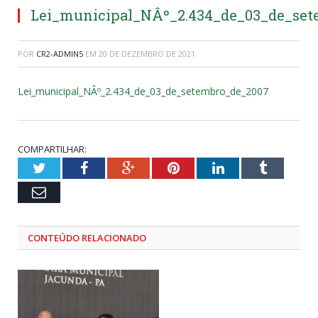
Lei_municipal_NÂº_2.434_de_03_de_set
POR
CR2-ADMIN5
EM
20 DE DEZEMBRO DE 2021
Lei_municipal_NÂº_2.434_de_03_de_setembro_de_2007
COMPARTILHAR:
Twitter
Facebook
Google+
Pinterest
LinkedIn
Tumblr
Email
CONTEÚDO RELACIONADO