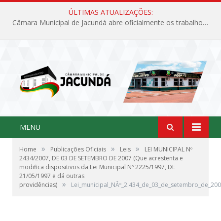
ÚLTIMAS ATUALIZAÇÕES:
Câmara Municipal de Jacundá abre oficialmente os trabalhos legislativos de 2026
MENU
»
»
»
Home
Publicações Oficiais
Leis
LEI MUNICIPAL Nº
2434/2007, DE 03 DE SETEMBRO DE 2007 (Que acrestenta e
modifica dispositivos da Lei Municipal Nº 2225/1997, DE
21/05/1997 e dá outras
»
providências)
Lei_municipal_NÂº_2.434_de_03_de_setembro_de_20