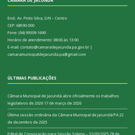
CÂMARA DE JACUNDÁ
End.: Av. Pinto Silva, S/N – Centro
CEP: 68590-000
Fone: (94) 99309-1690
Horário de atendimento: 08:00 às 13:00
E-mail: contato@camaradejacunda.pa.gov.br |
camaramunicipaldejacunda.pa@gmail.com
ÚLTIMAS PUBLICAÇÕES
Câmara Municipal de Jacundá abre oficialmente os trabalhos
legislativos de 2026
17 de março de 2026
Última sessão ordinária da Câmara Municipal de Jacundá/PA
22
de dezembro de 2025
Edital de Convocação para Sessão Solene – 31/03/2025
28 de