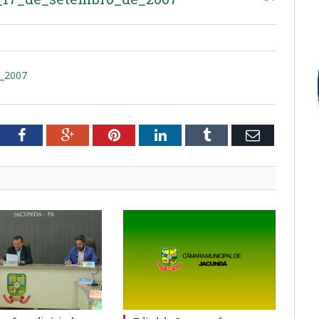
e_2007
tter
Facebook
Google+
Pinterest
LinkedIn
Tumblr
Email