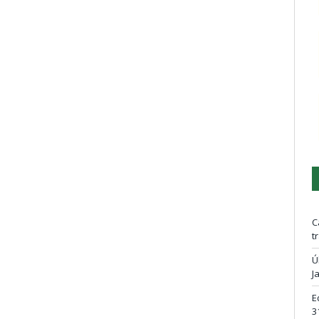
C
t
Ú
J
E
3