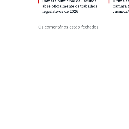
Câmara Municipal de Jacundá
Última s
abre oficialmente os trabalhos
Câmara M
legislativos de 2026
Jacundá
Os comentários estão fechados.