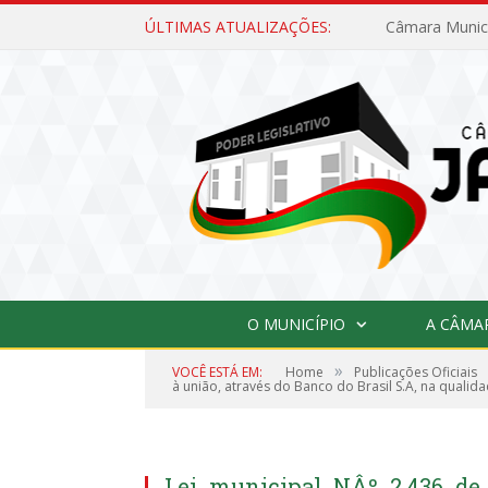
ÚLTIMAS ATUALIZAÇÕES:
O MUNICÍPIO
A CÂMA
»
VOCÊ ESTÁ EM:
Home
Publicações Oficiais
à união, através do Banco do Brasil S.A, na qualida
Lei_municipal_NÂº_2.436_de