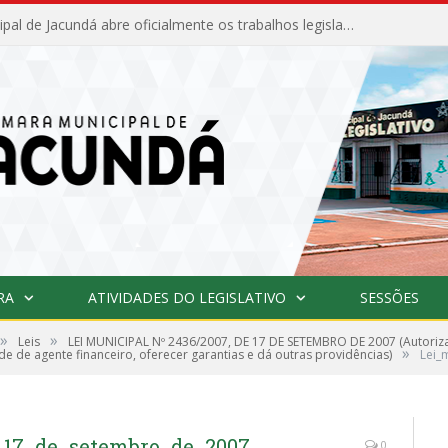
Câmara Municipal de Jacundá abre oficialmente os trabalhos legislativos de 2026
RA
ATIVIDADES DO LEGISLATIVO
SESSÕES
»
»
Leis
LEI MUNICIPAL Nº 2436/2007, DE 17 DE SETEMBRO DE 2007 (Autoriza 
»
de de agente financeiro, oferecer garantias e dá outras providências)
Lei_
_17_de_setembro_de_2007
0