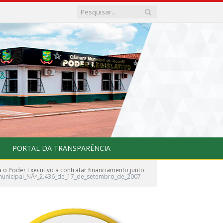
PORTAL DA TRANSPARÊNCIA
o Poder Executivo a contratar financiamento junto
municipal_NÂº_2.436_de_17_de_setembro_de_2007