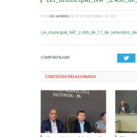
POR
CR2-ADMIN5
EM
20 DE DEZEMBRO DE 2021
Lei_municipal_NÂº_2.436_de_17_de_setembro_d
COMPARTILHAR:
Twi
CONTEÚDO RELACIONADO