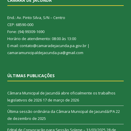
CÂMARA DE JACUNDÁ
End.: Av. Pinto Silva, S/N – Centro
CEP: 68590-000
Fone: (94) 99309-1690
Horário de atendimento: 08:00 às 13:00
E-mail: contato@camaradejacunda.pa.gov.br |
camaramunicipaldejacunda.pa@gmail.com
ÚLTIMAS PUBLICAÇÕES
Câmara Municipal de Jacundá abre oficialmente os trabalhos
legislativos de 2026
17 de março de 2026
Última sessão ordinária da Câmara Municipal de Jacundá/PA
22
de dezembro de 2025
Edital de Convocação para Sessão Solene – 31/03/2025
28 de