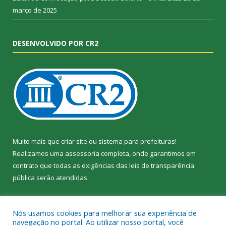
março de 2025
DESENVOLVIDO POR CR2
Muito mais que
criar site
ou
sistema para prefeituras
!
Realizamos uma
assessoria
completa, onde garantimos em
contrato que todas as exigências das
leis de transparência
pública
serão atendidas.
Conheça o
PNTP
e o
Radar da Transparência Pública
Nós usamos cookies para melhorar sua experiência de
navegação no portal. Ao utilizar nosso portal, você