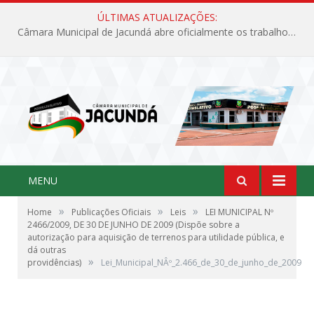
ÚLTIMAS ATUALIZAÇÕES:
Câmara Municipal de Jacundá abre oficialmente os trabalhos legislativos de 2026
MENU
»
»
»
Home
Publicações Oficiais
Leis
LEI MUNICIPAL Nº
2466/2009, DE 30 DE JUNHO DE 2009 (Dispõe sobre a
autorização para aquisição de terrenos para utilidade pública, e
dá outras
»
providências)
Lei_Municipal_NÂº_2.466_de_30_de_junho_de_2009