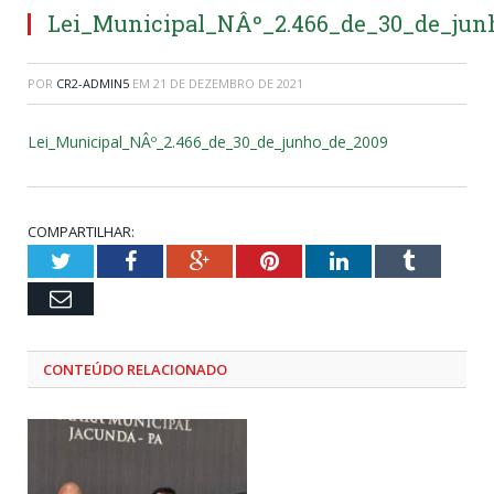
Lei_Municipal_NÂº_2.466_de_30_de_jun
POR
CR2-ADMIN5
EM
21 DE DEZEMBRO DE 2021
Lei_Municipal_NÂº_2.466_de_30_de_junho_de_2009
COMPARTILHAR:
Twitter
Facebook
Google+
Pinterest
LinkedIn
Tumblr
Email
CONTEÚDO RELACIONADO