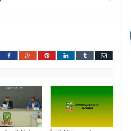
tter
Facebook
Google+
Pinterest
LinkedIn
Tumblr
Email