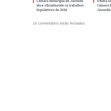
Câmara Municipal de Jacundá
Última s
abre oficialmente os trabalhos
Câmara M
legislativos de 2026
Jacundá
Os comentários estão fechados.