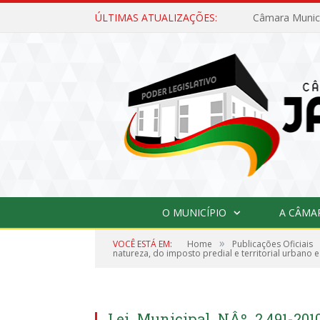
ÚLTIMAS ATUALIZAÇÕES:
O MUNICÍPIO
A CÂMA
»
VOCÊ ESTÁ EM:
Home
Publicações Oficiais
natureza, do imposto predial e territorial urbano e
Lei_Municipal_NÂº_2.491-201