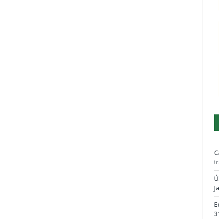
C
t
Ú
J
E
3