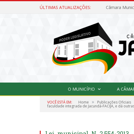
ÚLTIMAS ATUALIZAÇÕES:
O MUNICÍPIO
A CÂMA
»
VOCÊ ESTÁ EM:
Home
Publicações Oficiais
faculdade integrada de Jacundá-FACIJA, e dá outra
Lei_municipal_N_2.554-2013