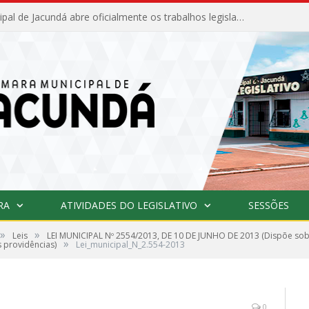
Câmara Municipal de Jacundá abre oficialmente os trabalhos legislativos de 2026
RA
ATIVIDADES DO LEGISLATIVO
SESSÕES
»
»
Leis
LEI MUNICIPAL Nº 2554/2013, DE 10 DE JUNHO DE 2013 (Dispõe so
»
s providências)
Lei_municipal_N_2.554-2013
0