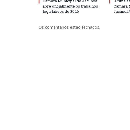
Câmara Municipal de Jacundá
Última s
abre oficialmente os trabalhos
Câmara M
legislativos de 2026
Jacundá
Os comentários estão fechados.