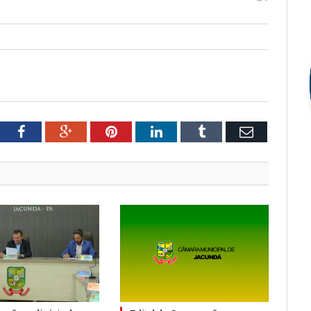
tter
Facebook
Google+
Pinterest
LinkedIn
Tumblr
Email