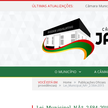
ÚLTIMAS ATUALIZAÇÕES:
O MUNICÍPIO
A CÂMA
»
VOCÊ ESTÁ EM:
Home
Publicações Oficiais
»
providências)
Lei_Municipal_NÂº_2.584-2015
Lei_Municipal_NÂº_2.584-201