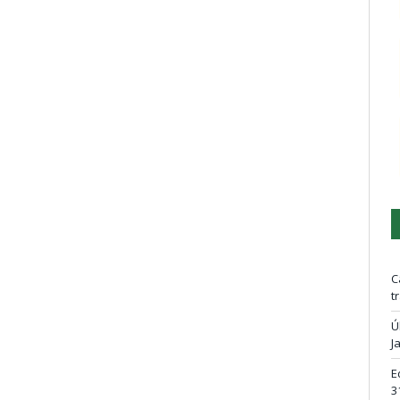
C
t
Ú
J
E
3