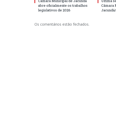
Câmara Municipal de Jacundá
Última s
abre oficialmente os trabalhos
Câmara M
legislativos de 2026
Jacundá
Os comentários estão fechados.