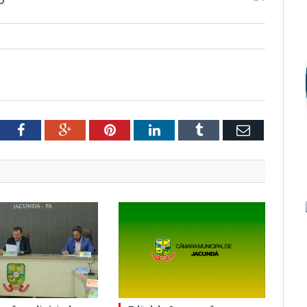
tter
Facebook
Google+
Pinterest
LinkedIn
Tumblr
Email