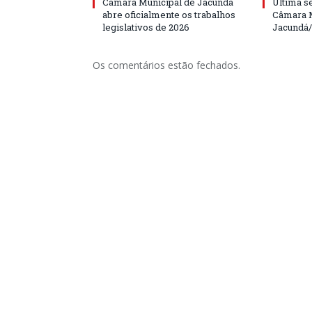
Câmara Municipal de Jacundá
Última s
abre oficialmente os trabalhos
Câmara M
legislativos de 2026
Jacundá
Os comentários estão fechados.