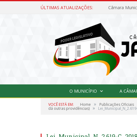
ÚLTIMAS ATUALIZAÇÕES:
O MUNICÍPIO
A CÂMA
»
VOCÊ ESTÁ EM:
Home
Publicações Oficiais
»
dá outras providências)
Lei_Municipal_N_2.61
Lei_Municipal_N_2.619-C_201