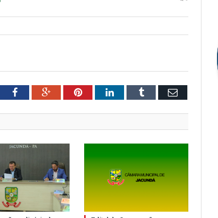
tter
Facebook
Google+
Pinterest
LinkedIn
Tumblr
Email