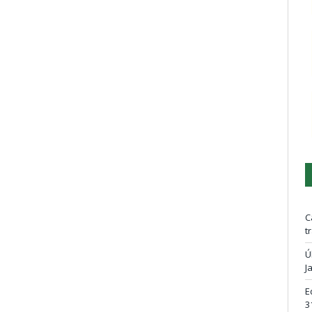
C
t
Ú
J
E
3