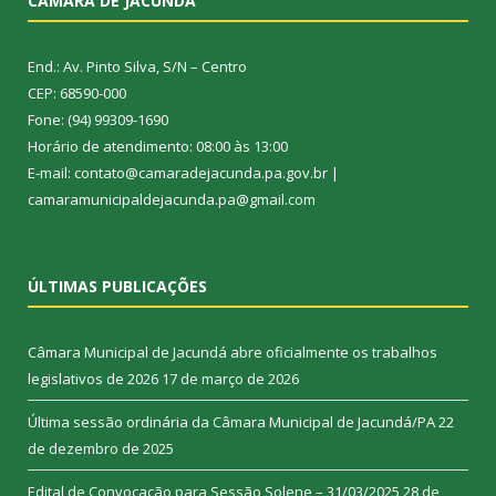
CÂMARA DE JACUNDÁ
End.: Av. Pinto Silva, S/N – Centro
CEP: 68590-000
Fone: (94) 99309-1690
Horário de atendimento: 08:00 às 13:00
E-mail: contato@camaradejacunda.pa.gov.br |
camaramunicipaldejacunda.pa@gmail.com
ÚLTIMAS PUBLICAÇÕES
Câmara Municipal de Jacundá abre oficialmente os trabalhos
legislativos de 2026
17 de março de 2026
Última sessão ordinária da Câmara Municipal de Jacundá/PA
22
de dezembro de 2025
Edital de Convocação para Sessão Solene – 31/03/2025
28 de