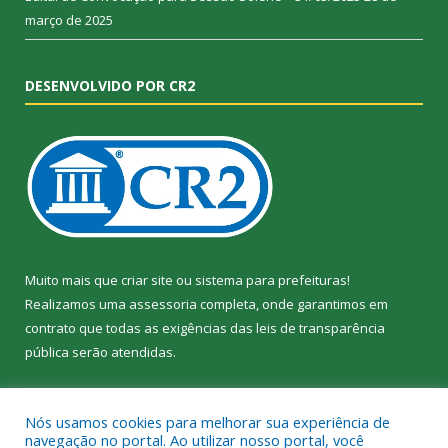
março de 2025
DESENVOLVIDO POR CR2
Muito mais que
criar site
ou
sistema para prefeituras
!
Realizamos uma
assessoria
completa, onde garantimos em
contrato que todas as exigências das
leis de transparência
pública
serão atendidas.
Conheça o
PNTP
e o
Radar da Transparência Pública
Nós usamos cookies para melhorar sua experiência de
navegação no portal. Ao utilizar nosso portal, você