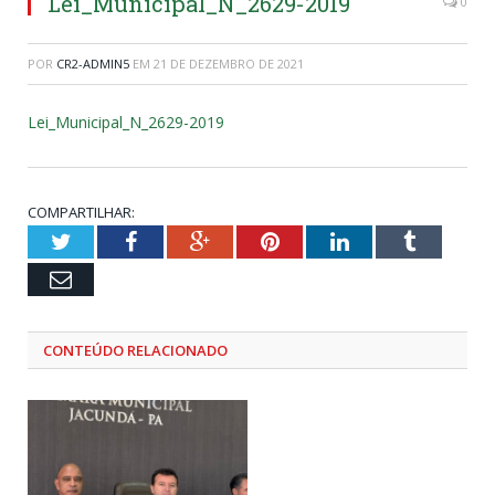
Lei_Municipal_N_2629-2019
0
POR
CR2-ADMIN5
EM
21 DE DEZEMBRO DE 2021
Lei_Municipal_N_2629-2019
COMPARTILHAR:
Twitter
Facebook
Google+
Pinterest
LinkedIn
Tumblr
Email
CONTEÚDO RELACIONADO