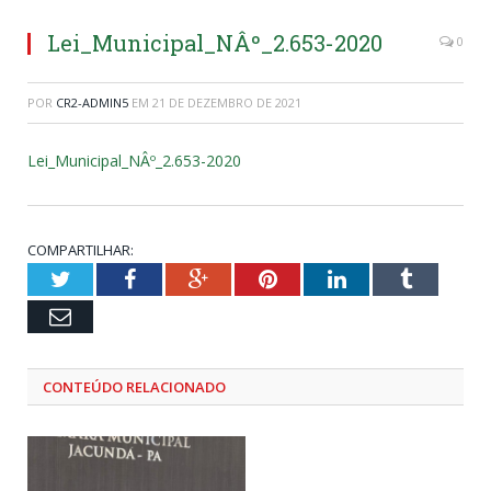
Lei_Municipal_NÂº_2.653-2020
0
POR
CR2-ADMIN5
EM
21 DE DEZEMBRO DE 2021
Lei_Municipal_NÂº_2.653-2020
COMPARTILHAR:
Twitter
Facebook
Google+
Pinterest
LinkedIn
Tumblr
Email
CONTEÚDO RELACIONADO