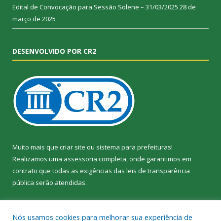
Edital de Convocação para Sessão Solene – 31/03/2025
28 de
março de 2025
DESENVOLVIDO POR CR2
Muito mais que
criar site
ou
sistema para prefeituras
!
Realizamos uma
assessoria
completa, onde garantimos em
contrato que todas as exigências das
leis de transparência
pública
serão atendidas.
Conheça o
PNTP
e o
Radar da Transparência Pública
Nós usamos cookies para melhorar sua experiência de