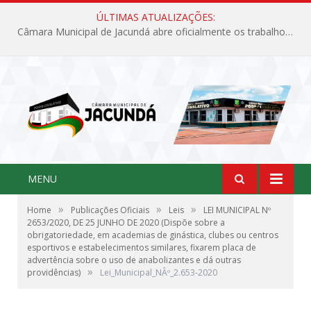
ÚLTIMAS ATUALIZAÇÕES:
Câmara Municipal de Jacundá abre oficialmente os trabalhos legislativos de 2026
MENU
»
»
»
Home
Publicações Oficiais
Leis
LEI MUNICIPAL Nº
2653/2020, DE 25 JUNHO DE 2020 (Dispõe sobre a
obrigatoriedade, em academias de ginástica, clubes ou centros
esportivos e estabelecimentos similares, fixarem placa de
advertência sobre o uso de anabolizantes e dá outras
»
providências)
Lei_Municipal_NÂº_2.653-2020