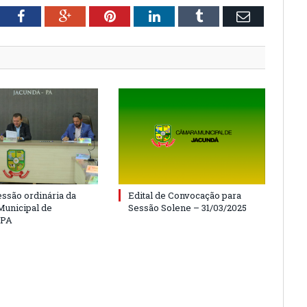
tter
Facebook
Google+
Pinterest
LinkedIn
Tumblr
Email
essão ordinária da
Edital de Convocação para
unicipal de
Sessão Solene – 31/03/2025
/PA