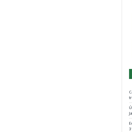
C
t
Ú
J
E
3