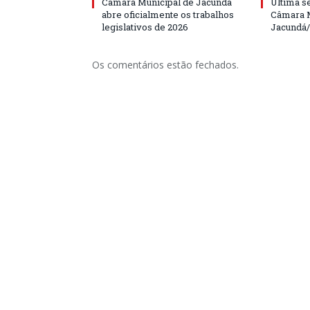
Câmara Municipal de Jacundá
Última s
abre oficialmente os trabalhos
Câmara M
legislativos de 2026
Jacundá
Os comentários estão fechados.