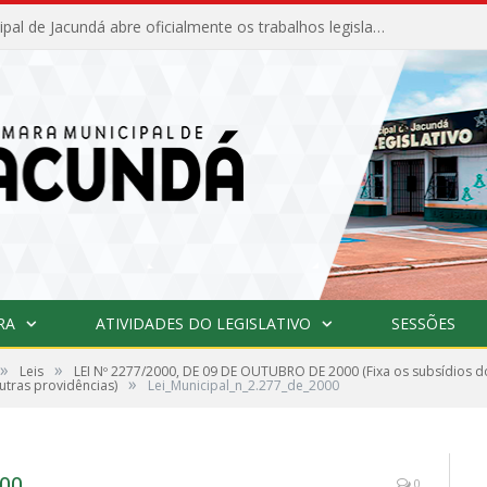
Câmara Municipal de Jacundá abre oficialmente os trabalhos legislativos de 2026
RA
ATIVIDADES DO LEGISLATIVO
SESSÕES
»
»
Leis
LEI Nº 2277/2000, DE 09 DE OUTUBRO DE 2000 (Fixa os subsídios do
»
utras providências)
Lei_Municipal_n_2.277_de_2000
00
0