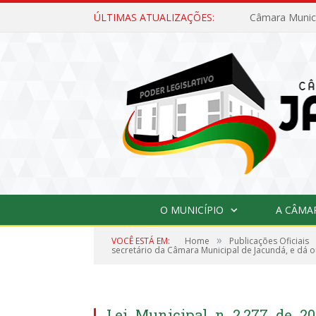
ÚLTIMAS ATUALIZAÇÕES:
O MUNICÍPIO
A CÂMA
»
VOCÊ ESTÁ EM:
Home
Publicações Oficiais
secretário da Câmara Municipal de Jacundá, e dá o
Lei_Municipal_n_2.277_de_20