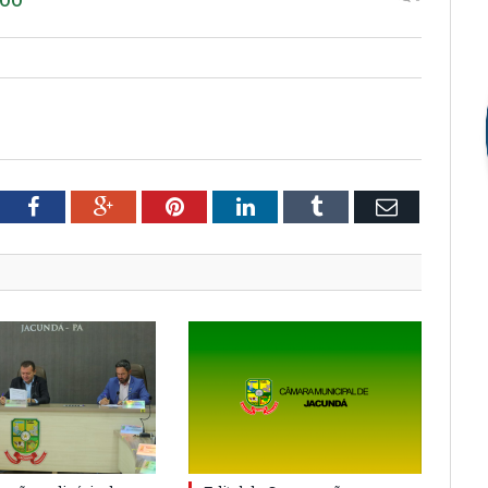
tter
Facebook
Google+
Pinterest
LinkedIn
Tumblr
Email