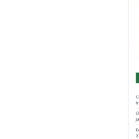
C
t
Ú
J
E
3