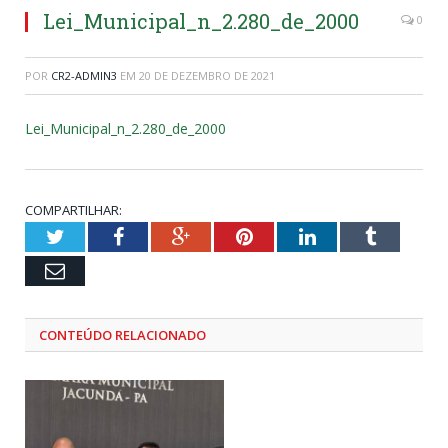
Lei_Municipal_n_2.280_de_2000
0
POR
CR2-ADMIN3
EM
20 DE DEZEMBRO DE 2021
Lei_Municipal_n_2.280_de_2000
COMPARTILHAR:
Twitter
Facebook
Google+
Pinterest
LinkedIn
Tumblr
Email
CONTEÚDO RELACIONADO