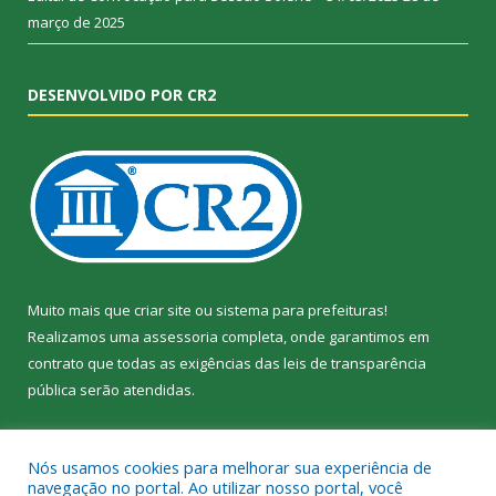
março de 2025
DESENVOLVIDO POR CR2
Muito mais que
criar site
ou
sistema para prefeituras
!
Realizamos uma
assessoria
completa, onde garantimos em
contrato que todas as exigências das
leis de transparência
pública
serão atendidas.
Conheça o
PNTP
e o
Radar da Transparência Pública
Nós usamos cookies para melhorar sua experiência de
navegação no portal. Ao utilizar nosso portal, você