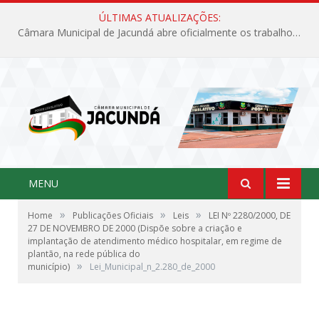
ÚLTIMAS ATUALIZAÇÕES:
Câmara Municipal de Jacundá abre oficialmente os trabalhos legislativos de 2026
MENU
»
»
»
Home
Publicações Oficiais
Leis
LEI Nº 2280/2000, DE
27 DE NOVEMBRO DE 2000 (Dispõe sobre a criação e
implantação de atendimento médico hospitalar, em regime de
plantão, na rede pública do
»
município)
Lei_Municipal_n_2.280_de_2000