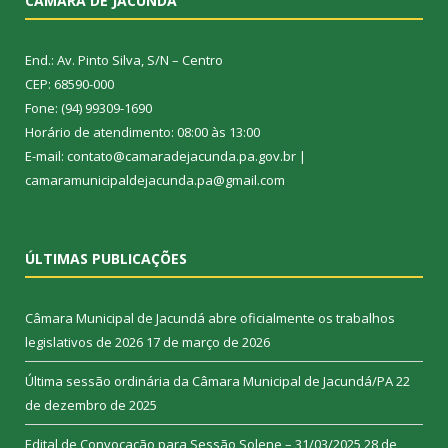
CÂMARA DE JACUNDÁ
End.: Av. Pinto Silva, S/N – Centro
CEP: 68590-000
Fone: (94) 99309-1690
Horário de atendimento: 08:00 às 13:00
E-mail: contato@camaradejacunda.pa.gov.br |
camaramunicipaldejacunda.pa@gmail.com
ÚLTIMAS PUBLICAÇÕES
Câmara Municipal de Jacundá abre oficialmente os trabalhos
legislativos de 2026
17 de março de 2026
Última sessão ordinária da Câmara Municipal de Jacundá/PA
22
de dezembro de 2025
Edital de Convocação para Sessão Solene – 31/03/2025
28 de