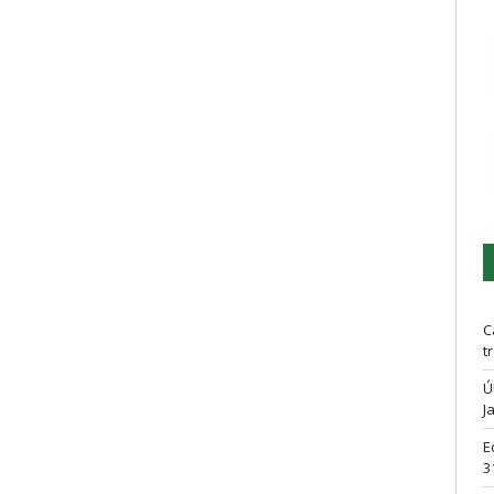
C
t
Ú
J
E
3