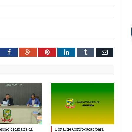
tter
Facebook
Google+
Pinterest
LinkedIn
Tumblr
Email
essão ordinária da
Edital de Convocação para